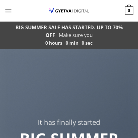
Skip
to
0
content
BIG SUMMER SALE HAS STARTED. UP TO 70%
OFF
Make sure you
0
hours
0
min
0
sec
It has finally started