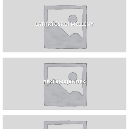
LÁTHATÓSÁGI MELLÉNY
REKLÁMAJÁNDÉK