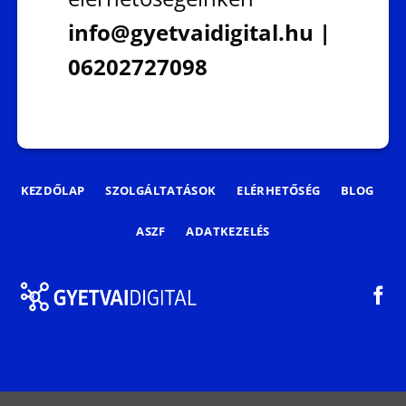
info@gyetvaidigital.hu |
06202727098
KEZDŐLAP
SZOLGÁLTATÁSOK
ELÉRHETŐSÉG
BLOG
ASZF
ADATKEZELÉS