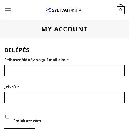
Skip
to
0
content
MY ACCOUNT
BELÉPÉS
Kötelező
Felhasználónév vagy Email cím
*
Kötelező
Jelszó
*
Emlékezz rám