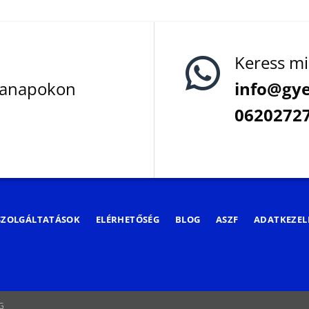
Keress mi
kanapokon
info@gye
0620272
SZOLGÁLTATÁSOK
ELÉRHETŐSÉG
BLOG
ASZF
ADATKEZEL
G