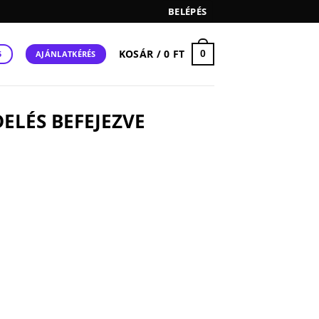
BELÉPÉS
KOSÁR /
0
FT
0
AJÁNLATKÉRÉS
5
ELÉS BEFEJEZVE