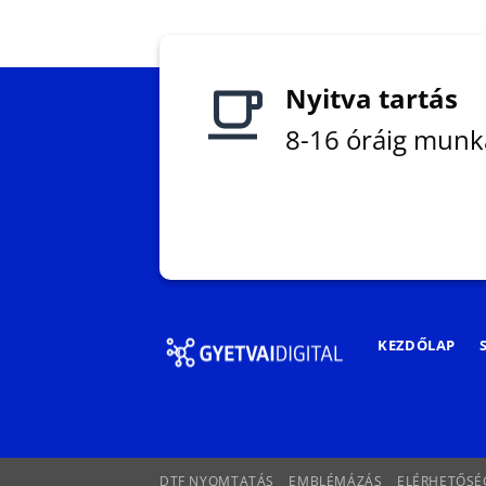
Nyitva tartás
8-16 óráig mun
KEZDŐLAP
DTF NYOMTATÁS
EMBLÉMÁZÁS
ELÉRHETŐSÉ