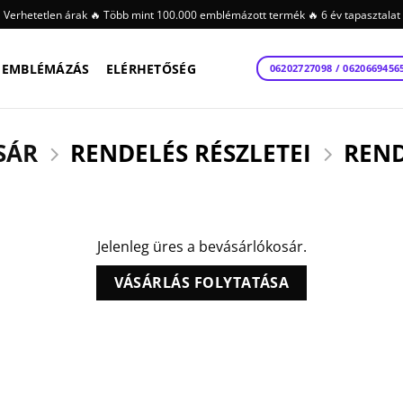
Verhetetlen árak 🔥 Több mint 100.000 emblémázott termék 🔥 6 év tapasztalat
EMBLÉMÁZÁS
ELÉRHETŐSÉG
06202727098 / 0620669456
SÁR
RENDELÉS RÉSZLETEI
REND
Jelenleg üres a bevásárlókosár.
VÁSÁRLÁS FOLYTATÁSA