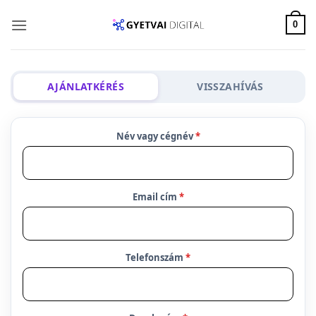
Skip
to
0
content
AJÁNLATKÉRÉS
VISSZAHÍVÁS
Név vagy cégnév
*
Email cím
*
Telefonszám
*