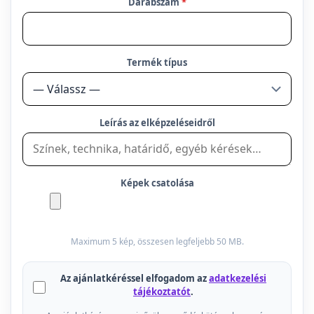
Darabszám
*
Termék típus
Leírás az elképzeléseidről
Képek csatolása
Maximum 5 kép, összesen legfeljebb 50 MB.
Az ajánlatkéréssel elfogadom az
adatkezelési
tájékoztatót
.