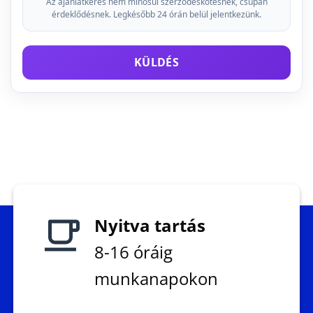
Az ajánlatkérés nem minősül szerződéskötésnek, csupán
érdeklődésnek. Legkésőbb 24 órán belül jelentkezünk.
KÜLDÉS
Nyitva tartás
8-16 óráig
munkanapokon