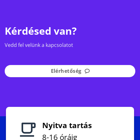
Kérdésed van?
Vedd fel velünk a kapcsolatot
Elérhetőség
Nyitva tartás
8-16 óráig