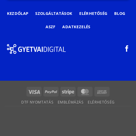
KEZDŐLAP
SZOLGÁLTATÁSOK
ELÉRHETŐSÉG
BLOG
ASZF
ADATKEZELÉS
Visa
PayPal
Stripe
MasterCard
Cash
On
DTF NYOMTATÁS
EMBLÉMÁZÁS
ELÉRHETŐSÉG
Delivery