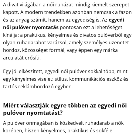
A divat világában a női ruházat mindig kiemelt szerepet
kapott. A modern trendekben azonban nemcsak a fazon
és az anyag számít, hanem az egyediség is. Az
egyedi
női pulóver nyomtatás
pontosan ezt a lehetőséget
kínálja: a praktikus, kényelmes és divatos pulóverből egy
olyan ruhadarabot varázsol, amely személyes üzenetet
hordoz, közösséget formál, vagy éppen egy márka
arculatát erősíti.
Egy jól elkészített, egyedi női pulóver sokkal több, mint
egy kényelmes viselet: stílus, kommunikációs eszköz és
tartós reklámhordozó egyben.
Miért választják egyre többen az egyedi női
pulóver nyomtatást?
A pulóver önmagában is közkedvelt ruhadarab a nők
körében, hiszen kényelmes, praktikus és sokféle