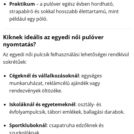
Praktikum
– a pulóver egész évben hordható,
strapabíró és sokkal hosszabb élettartamú, mint
például egy póló.
Kiknek ideális az egyedi női pulóver
nyomtatás?
Az egyedi női pulcsik felhasználási lehetőségei rendkívül
sokrétűek:
Cégeknél és vállalkozásoknál
: egységes
munkaruházat, reklámcélú ajándék vagy
rendezvények öltözéke.
Iskoláknál és egyetemeknél
: osztály- és
évfolyampulcsik, tábori emlékek, ballagási darabok.
Sportkluboknál
: csapatruha edzőknek és
szurkolóknak.