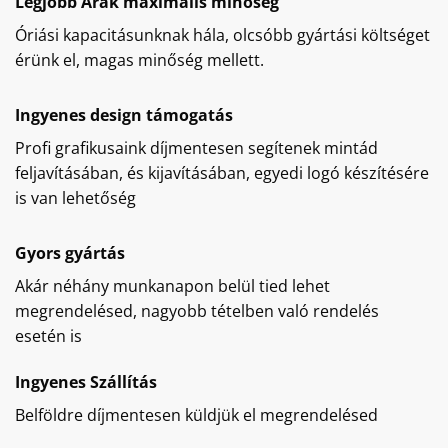
Legjobb Árak maximális minőség
Óriási kapacitásunknak hála, olcsóbb gyártási költséget
érünk el, magas minőség mellett.
Ingyenes design támogatás
Profi grafikusaink díjmentesen segítenek mintád
feljavításában, és kijavításában, egyedi logó készítésére
is van lehetőség
Gyors gyártás
Akár néhány munkanapon belül tied lehet
megrendelésed, nagyobb tételben való rendelés
esetén is
Ingyenes Szállítás
Belföldre díjmentesen küldjük el megrendelésed