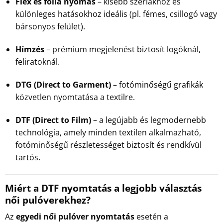
Flex és fólia nyomás
– kisebb szériákhoz és
különleges hatásokhoz ideális (pl. fémes, csillogó vagy
bársonyos felület).
Hímzés
– prémium megjelenést biztosít logóknál,
feliratoknál.
DTG (Direct to Garment)
– fotóminőségű grafikák
közvetlen nyomtatása a textilre.
DTF (Direct to Film)
– a legújabb és legmodernebb
technológia, amely minden textilen alkalmazható,
fotóminőségű részletességet biztosít és rendkívül
tartós.
Miért a DTF nyomtatás a legjobb választás
női pulóverekhez?
Az
egyedi női pulóver nyomtatás
esetén a