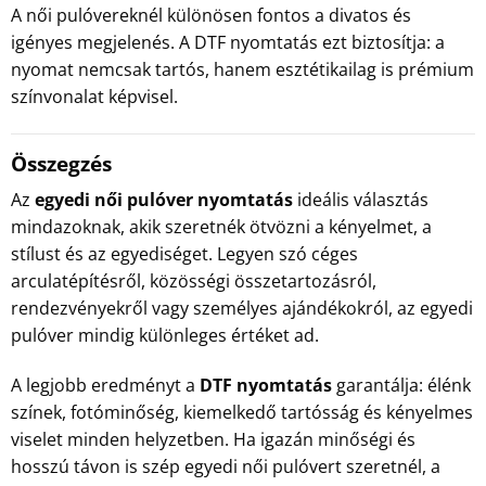
A női pulóvereknél különösen fontos a divatos és
igényes megjelenés. A DTF nyomtatás ezt biztosítja: a
nyomat nemcsak tartós, hanem esztétikailag is prémium
színvonalat képvisel.
Összegzés
Az
egyedi női pulóver nyomtatás
ideális választás
mindazoknak, akik szeretnék ötvözni a kényelmet, a
stílust és az egyediséget. Legyen szó céges
arculatépítésről, közösségi összetartozásról,
rendezvényekről vagy személyes ajándékokról, az egyedi
pulóver mindig különleges értéket ad.
A legjobb eredményt a
DTF nyomtatás
garantálja: élénk
színek, fotóminőség, kiemelkedő tartósság és kényelmes
viselet minden helyzetben. Ha igazán minőségi és
hosszú távon is szép egyedi női pulóvert szeretnél, a