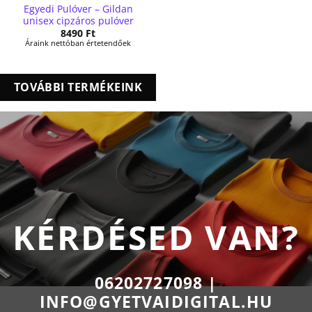
Egyedi Pulóver – Gildan
unisex cipzáros pulóver
8490
Ft
Áraink nettóban értetendőek
TOVÁBBI TERMÉKEINK
KÉRDÉSED VAN?
06202727098 |
INFO@GYETVAIDIGITAL.HU