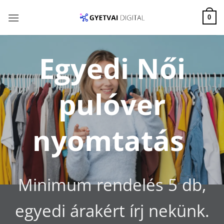
Skip
to
0
content
Egyedi Női
pulóver
nyomtatás
Minimum rendelés 5 db,
egyedi árakért írj nekünk.