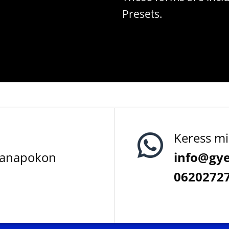
Presets.
Keress mi
kanapokon
info@gye
0620272