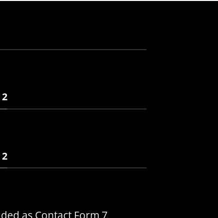
 2
 2
uded as Contact Form 7