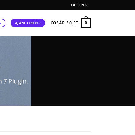
BELÉPÉS
KOSÁR /
0
FT
0
AJÁNLATKÉRÉS
5
S
 7 Plugin.