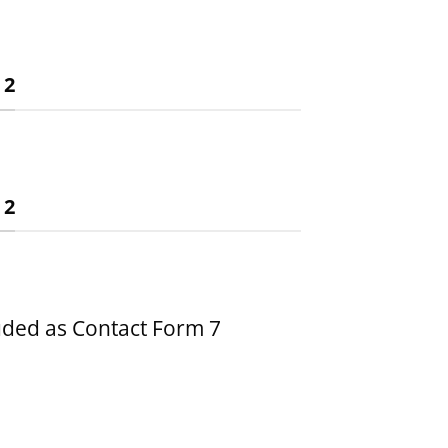
 2
 2
uded as Contact Form 7