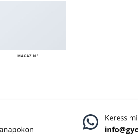
MAGAZINE
Keress mi
kanapokon
info@gye