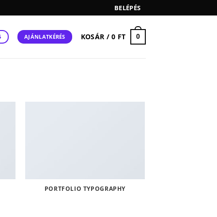
BELÉPÉS
KOSÁR /
0
FT
0
AJÁNLATKÉRÉS
5
PORTFOLIO TYPOGRAPHY