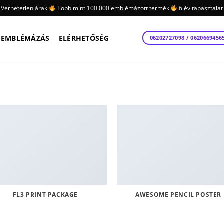
Verhetetlen árak
Több mint 100.000 emblémázott termék
6 év tapasztalat
EMBLÉMÁZÁS
ELÉRHETŐSÉG
06202727098 / 0620669456
FL3 PRINT PACKAGE
AWESOME PENCIL POSTER