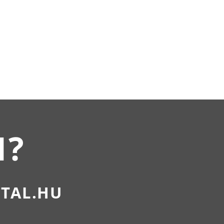
N?
ITAL.HU