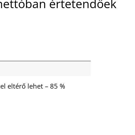
nettóban értetendőek
el eltérő lehet – 85 %