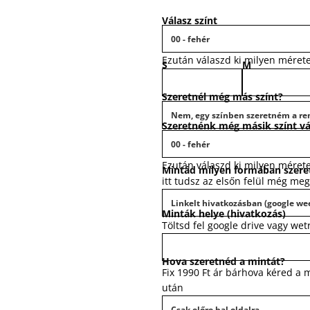
Válasz színt
Ezután válaszd ki milyen méret
S
M
Szeretnél még más színt?
Szeretnénk még másik színt vá
Ezután válaszd ki milyen méret
Mintád milyen formában szere
itt tudsz az elsőn felül még me
Minták helye (hivatkozás)
Töltsd fel google drive vagy we
Hova szeretnéd a mintát?
Fix 1990 Ft ár bárhova kéred a 
után