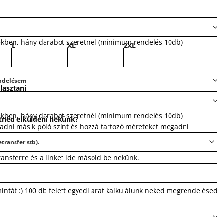
ekben, hány darabot szeretnél (minimum rendelés 10db)
L
XL
2XL
lasztani
ekben, hány darabot szeretnél (minimum rendelés 10db)
tnéd elküldeni nekünk?
gadni másik póló színt és hozzá tartozó méreteket megadni
transferre és a linket ide másold be nekünk.
mintát :) 100 db felett egyedi árat kalkulálunk neked megrendelése