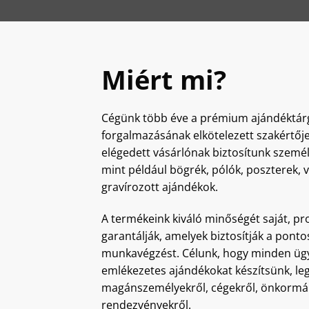
Miért mi?
Cégünk több éve a prémium ajándéktár
forgalmazásának elkötelezett szakértőj
elégedett vásárlónak biztosítunk szemé
mint például bögrék, pólók, poszterek,
gravírozott ajándékok.
A termékeink kiváló minőségét saját, pro
garantálják, amelyek biztosítják a ponto
munkavégzést. Célunk, hogy minden ügy
emlékezetes ajándékokat készítsünk, le
magánszemélyekről, cégekről, önkormán
rendezvényekről.