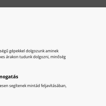
őségű gépekkel dolgozunk aminek
es árakon tudunk dolgozni, minőség
ámogatás
tesen segítenek mintád feljavításában,