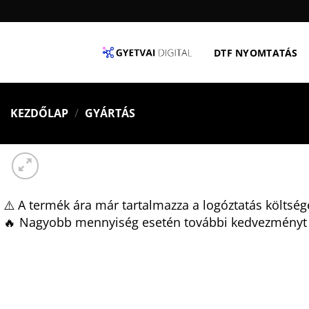
Skip
to
content
DTF NYOMTATÁS
KEZDŐLAP
/
GYÁRTÁS
⚠️ A termék ára már tartalmazza a logóztatás költség
🔥 Nagyobb mennyiség esetén további kedvezményt 