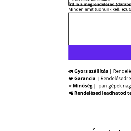
Írd le a megrendelésed (darabs
Minden amit tudnunk kell, ezu
🚛
Gyors szállítás |
Rendelé
❤️
Garancia |
Rendelésedre
⭐
Minőség |
Ipari gépek nag
📲 Rendelésed leadhatod t