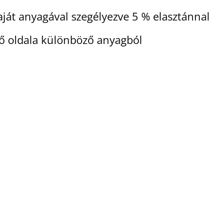
ját anyagával szegélyezve 5 % elasztánnal
ső oldala különböző anyagból