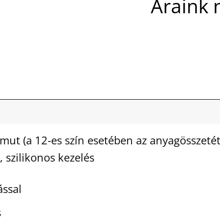
Áraink 
mut (a 12-es szín esetében az anyagösszetét
 szilikonos kezelés
ással
s