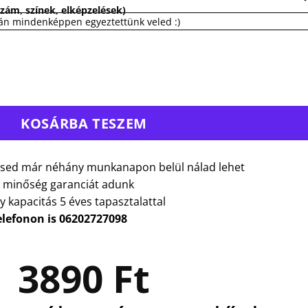
zám, színek, elképzelések)
tán mindenképpen egyeztettünk veled :)
KOSÁRBA TESZEM
sed már néhány munkanapon belül nálad lehet
 minőség garanciát adunk
y kapacitás 5 éves tapasztalattal
elefonon is 06202727098
3890
Ft