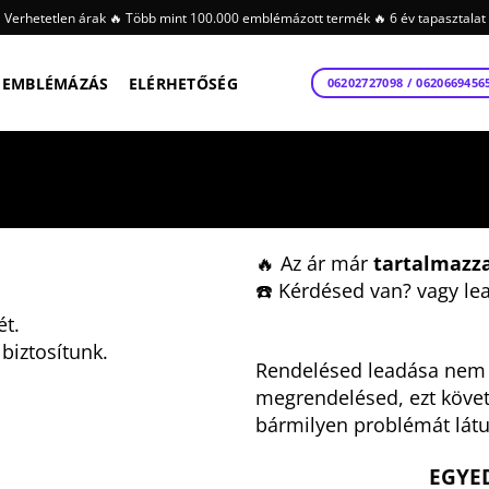
Verhetetlen árak 🔥 Több mint 100.000 emblémázott termék 🔥 6 év tapasztalat
EMBLÉMÁZÁS
ELÉRHETŐSÉG
06202727098 / 0620669456
🔥 Az ár már
tartalmazz
☎️ Kérdésed van? vagy le
ét.
biztosítunk.
Rendelésed leadása nem j
megrendelésed, ezt köve
bármilyen problémát látu
EGYED