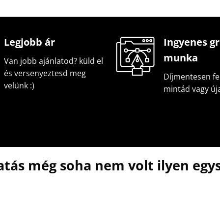
Legjobb ár
Ingyenes gr
munka
Van jobb ajánlatod? küld el
és versenyeztesd meg
Díjmentesen fel
velünk :)
mintád vagy új
atás még soha nem volt ilyen egys