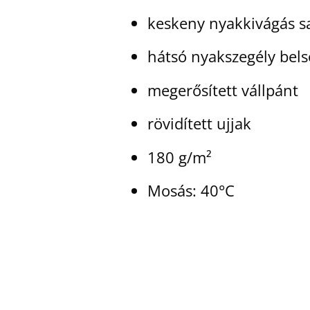
keskeny nyakkivágás sa
hátsó nyakszegély bel
megerősített vállpánt
rövidített ujjak
180 g/m²
Mosás: 40°C