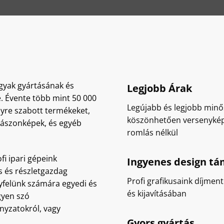
gyak gyártásának és
Legjobb Árak
e. Évente több mint 50 000
Legújabb és legjobb min
lyre szabott termékeket,
köszönhetően versenykép
 vászonképek, és egyéb
romlás nélkül
fi ipari gépeink
Ingyenes design t
s és részletgazdag
Profi grafikusaink díjmen
felünk számára egyedi és
és kijavításában
gyen szó
yzatokról, vagy
Gyors gyártás