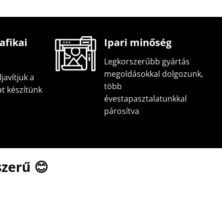
afikai
Ipari minőség
Legkorszerűbb gyártás
megoldásokkal dolgozunk,
javítjuk a
több
at készítünk
évestapasztalatunkkal
párosítva
zerű 😊