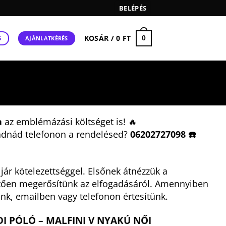
BELÉPÉS
KOSÁR /
0
FT
0
AJÁNLATKÉRÉS
5
a
az emblémázási költséget is! 🔥
adnád telefonon a rendelésed?
06202727098 ☎️
ár kötelezettséggel. Elsőnek átnézzük a
tően megerősítünk az elfogadásáról. Amennyiben
nk, emailben vagy telefonon értesítünk.
I PÓLÓ – MALFINI V NYAKÚ NŐI