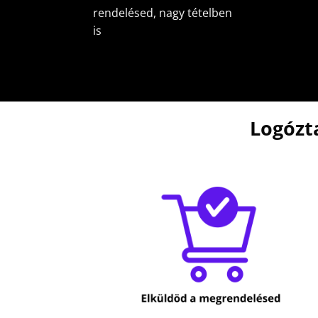
rendelésed, nagy tételben
is
Logózt