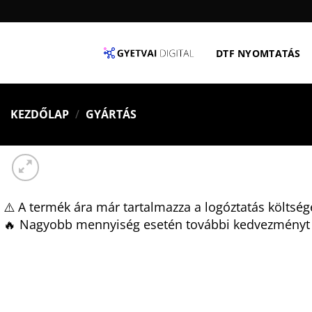
Skip
to
content
DTF NYOMTATÁS
KEZDŐLAP
/
GYÁRTÁS
⚠️ A termék ára már tartalmazza a logóztatás költség
🔥 Nagyobb mennyiség esetén további kedvezményt 