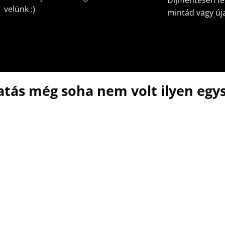
Díjmentesen fel
velünk :)
mintád vagy új
atás még soha nem volt ilyen egys