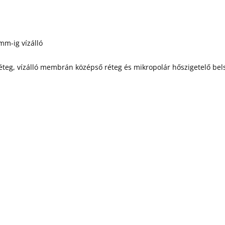
mm-ig vízálló
éteg, vízálló membrán középső réteg és mikropolár hőszigetelő bel