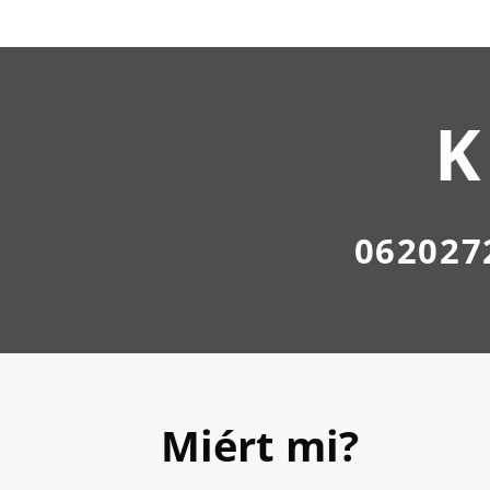
K
062027
Miért mi?