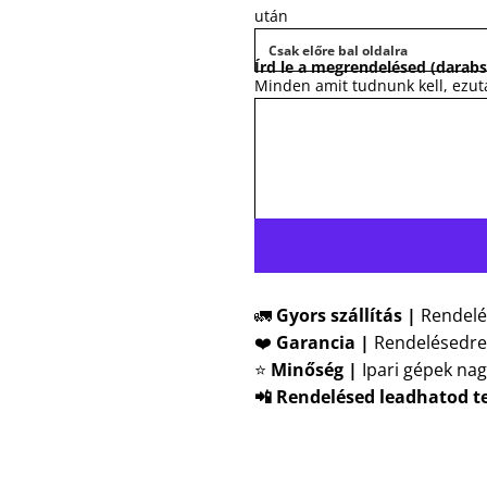
után
Írd le a megrendelésed (darabs
Minden amit tudnunk kell, ezu
🚛
Gyors szállítás |
Rendelé
❤️
Garancia |
Rendelésedre
⭐
Minőség |
Ipari gépek nag
📲 Rendelésed leadhatod t