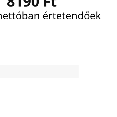
8190
Ft
nettóban értetendőek