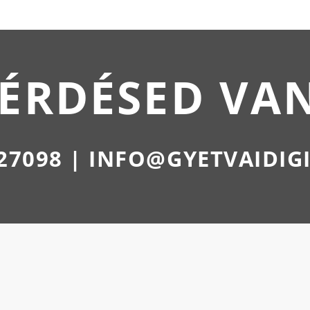
ÉRDÉSED VA
27098 | INFO@GYETVAIDIG