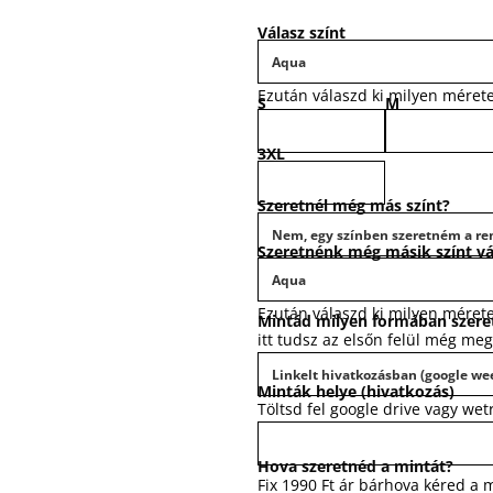
Válasz színt
Ezután válaszd ki milyen méret
S
M
3XL
Szeretnél még más színt?
Szeretnénk még másik színt vá
Ezután válaszd ki milyen méret
Mintád milyen formában szere
itt tudsz az elsőn felül még me
Minták helye (hivatkozás)
Töltsd fel google drive vagy we
Hova szeretnéd a mintát?
Fix 1990 Ft ár bárhova kéred a 