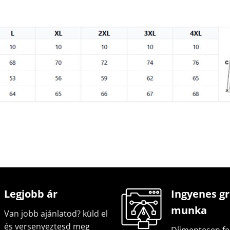
Legjobb ár
Ingyenes gr
munka
Van jobb ajánlatod? küld el
és versenyeztesd meg