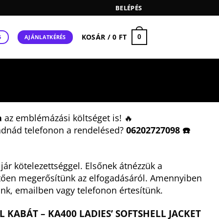
BELÉPÉS
KOSÁR /
0
FT
0
AJÁNLATKÉRÉS
5
a
az emblémázási költséget is! 🔥
adnád telefonon a rendelésed?
06202727098 ☎️
ár kötelezettséggel. Elsőnek átnézzük a
tően megerősítünk az elfogadásáról. Amennyiben
nk, emailben vagy telefonon értesítünk.
L KABÁT – KA400 LADIES’ SOFTSHELL JACKET