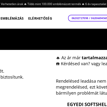
Verhetetlen árak 🔥 Több mint 100.000 emblémázott termék 🔥 6 év tapasztalat
EMBLÉMÁZÁS
ELÉRHETŐSÉG
06202727098 / 0620669456
🔥 Az ár már
tartalmazz
☎️ Kérdésed van? vagy le
ét.
biztosítunk.
Rendelésed leadása nem j
megrendelésed, ezt köve
bármilyen problémát látu
EGYEDI SOFTSHEL