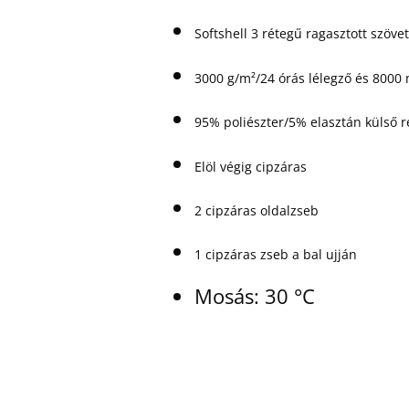
Softshell 3 rétegű ragasztott szövet
3000 g/m²/24 órás lélegző és 8000 
95% poliészter/5% elasztán külső r
Elöl végig cipzáras
2 cipzáras oldalzseb
1 cipzáras zseb a bal ujján
Mosás: 30 °C