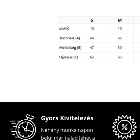
Gyors Kivitelezés
Néhány munka napon
belül már nálad lehet a