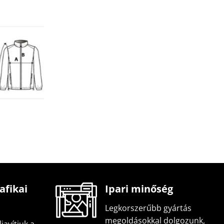
afikai
Ipari minőség
Legkorszerűbb gyártás
megoldásokkal dolgozunk,