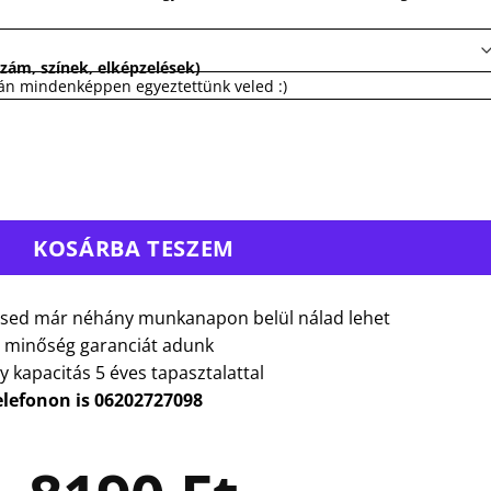
zám, színek, elképzelések)
tán mindenképpen egyeztettünk veled :)
KOSÁRBA TESZEM
sed már néhány munkanapon belül nálad lehet
 minőség garanciát adunk
y kapacitás 5 éves tapasztalattal
elefonon is 06202727098