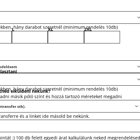
ekben, hány darabot szeretnél (minimum rendelés 10db)
L
XL
2XL
lasztani
ekben, hány darabot szeretnél (minimum rendelés 10db)
tnéd elküldeni nekünk?
gadni másik póló színt és hozzá tartozó méreteket megadni
transferre és a linket ide másold be nekünk.
mintát :) 100 db felett egyedi árat kalkulálunk neked megrendelése