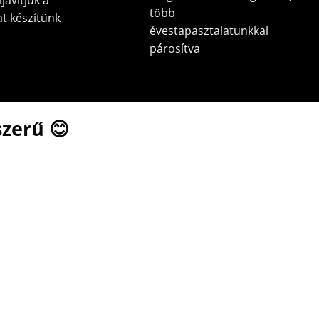
javítjuk a
több
at készítünk
évestapasztalatunkkal
párosítva
zerű 😊