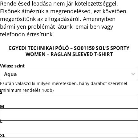
Rendelésed leadása nem jár kötelezettséggel.
Elsőnek átnézzük a megrendelésed, ezt követően
megerősítünk az elfogadásáról. Amennyiben
bármilyen problémát látunk, emailben vagy
telefonon értesítünk.
EGYEDI TECHNIKAI PÓLÓ – SO01159 SOL’S SPORTY
WOMEN – RAGLAN SLEEVED T-SHIRT
Válasz színt
Ezután válaszd ki milyen méretekben, hány darabot szeretnél
(minimum rendelés 10db)
S
M
L
XL