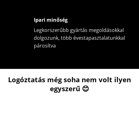
Ipari minőség
Legkorszerűbb gyártás megoldásokkal
dolgozunk, több évestapasztalatunkkal
párosítva
Logóztatás még soha nem volt ilyen
egyszerű 😊