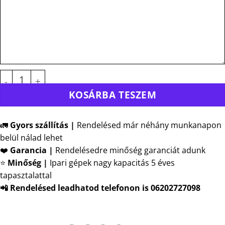
Egyedi technikai póló - SO01159 SOL'S SPORTY WOM
KOSÁRBA TESZEM
🚛
Gyors szállítás |
Rendelésed már néhány munkanapon
belül nálad lehet
❤️
Garancia |
Rendelésedre minőség garanciát adunk
⭐
Minőség |
Ipari gépek nagy kapacitás 5 éves
tapasztalattal
📲 Rendelésed leadhatod telefonon is 06202727098