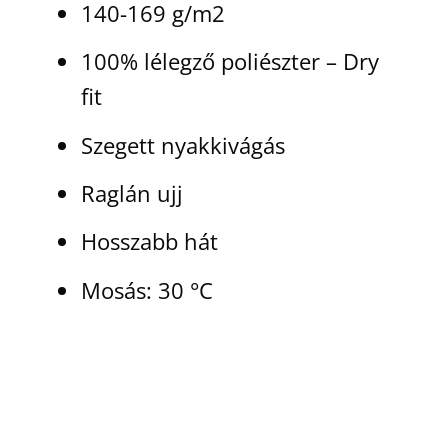
140-169 g/m2
100% lélegző poliészter – Dry
fit
Szegett nyakkivágás
Raglán ujj
Hosszabb hát
Mosás: 30 °C