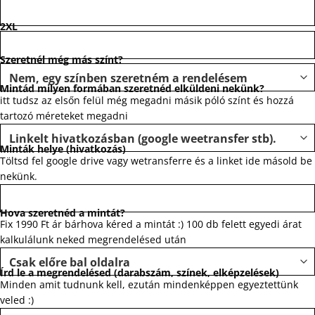
2XL
Szeretnél még más színt?
Mintád milyen formában szeretnéd elküldeni nekünk?
itt tudsz az elsőn felül még megadni másik póló színt és hozzá
tartozó méreteket megadni
Minták helye (hivatkozás)
Töltsd fel google drive vagy wetransferre és a linket ide másold be
nekünk.
Hova szeretnéd a mintát?
Fix 1990 Ft ár bárhova kéred a mintát :) 100 db felett egyedi árat
kalkulálunk neked megrendelésed után
Írd le a megrendelésed (darabszám, színek, elképzelések)
Minden amit tudnunk kell, ezután mindenképpen egyeztettünk
veled :)