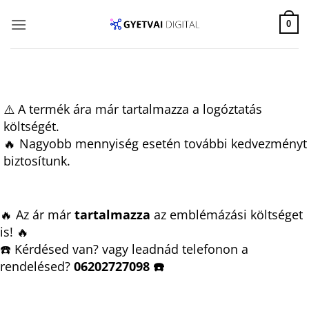
Skip
to
0
content
⚠️ A termék ára már tartalmazza a logóztatás
költségét.
🔥 Nagyobb mennyiség esetén további kedvezményt
biztosítunk.
🔥 Az ár már
tartalmazza
az emblémázási költséget
is! 🔥
☎️ Kérdésed van? vagy leadnád telefonon a
rendelésed?
06202727098 ☎️