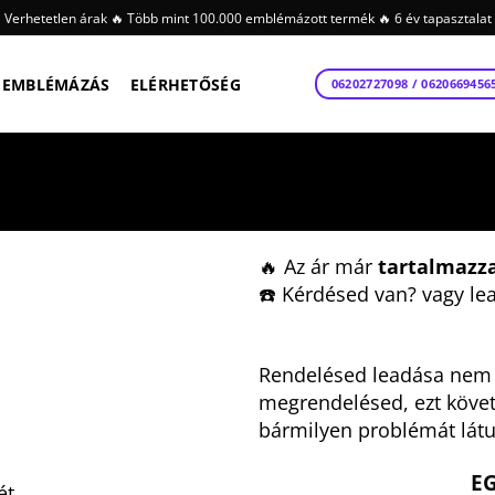
Verhetetlen árak 🔥 Több mint 100.000 emblémázott termék 🔥 6 év tapasztalat
EMBLÉMÁZÁS
ELÉRHETŐSÉG
06202727098 / 0620669456
🔥 Az ár már
tartalmazz
☎️ Kérdésed van? vagy le
Rendelésed leadása nem j
megrendelésed, ezt köve
bármilyen problémát látu
E
ét.