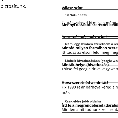
biztosítunk.
Válasz színt
Ezután válaszd ki milyen méret
Mennyi darabot szeretnél belő
Szeretnél még más színt?
Mintád milyen formában szere
itt tudsz az elsőn felül még me
Minták helye (hivatkozás)
Töltsd fel google drive vagy we
Hova szeretnéd a mintát?
Fix 1990 Ft ár bárhova kéred a 
után
Írd le a megrendelésed (darabs
Minden amit tudnunk kell, ezu