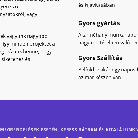
és kijavításában
gyen szó
yzatokról, vagy
Gyors gyártás
Akár néhány munkanapon 
sek vagyunk nagyobb
nagyobb tételben való ren
, így minden projektet a
g. Bízunk benne, hogy
Gyors Szállítás
 sikeréhez és
Belföldre akár egy napos 
az már készen van
MEGRENDELÉSEK ESETÉN, KERESS BÁTRAN ÉS KITALÁLUNK V