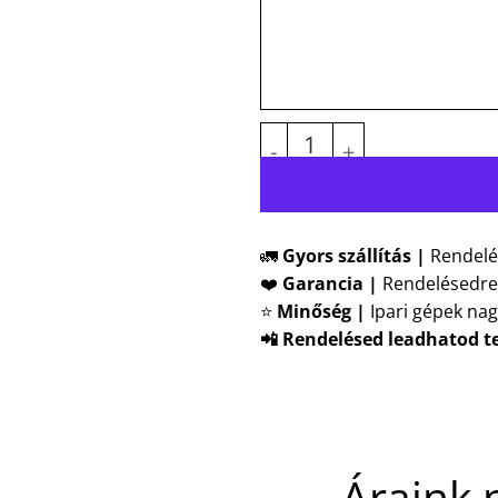
Egyedi Mexico vászon
🚛
Gyors szállítás |
Rendelé
❤️
Garancia |
Rendelésedre
⭐
Minőség |
Ipari gépek nag
📲 Rendelésed leadhatod t
Áraink 