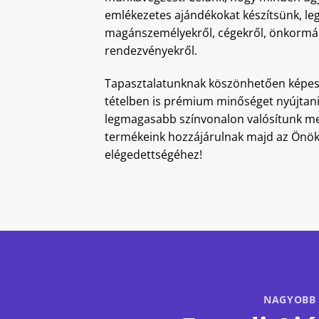
emlékezetes ajándékokat készítsünk, le
magánszemélyekről, cégekről, önkormán
rendezvényekről.
Tapasztalatunknak köszönhetően képe
tételben is prémium minőséget nyújtani
legmagasabb színvonalon valósítunk me
termékeink hozzájárulnak majd az Önök
elégedettségéhez!
NAGYOBB 