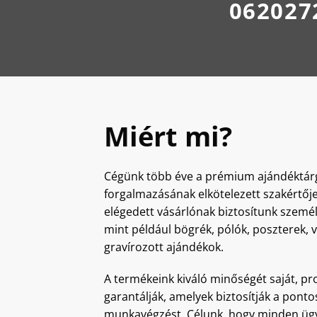
062027
Miért mi?
Cégünk több éve a prémium ajándéktár
forgalmazásának elkötelezett szakértőj
elégedett vásárlónak biztosítunk szemé
mint például bögrék, pólók, poszterek,
gravírozott ajándékok.
A termékeink kiváló minőségét saját, pro
garantálják, amelyek biztosítják a ponto
munkavégzést. Célunk, hogy minden ügy