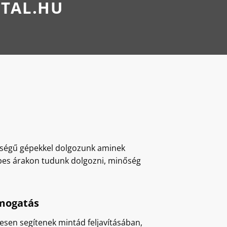
ITAL.HU
őségű gépekkel dolgozunk aminek
es árakon tudunk dolgozni, minőség
ámogatás
tesen segítenek mintád feljavításában,