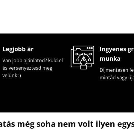
Legjobb ár
Ingyenes gr
munka
Van jobb ajánlatod? küld el
és versenyeztesd meg
Díjmentesen fel
velünk :)
mintád vagy új
atás még soha nem volt ilyen egys