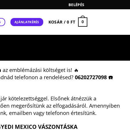
BELÉPÉS
KOSÁR /
0
FT
0
AJÁNLATKÉRÉS
5
a
az emblémázási költséget is! 🔥
adnád telefonon a rendelésed?
06202727098 ☎️
ár kötelezettséggel. Elsőnek átnézzük a
tően megerősítünk az elfogadásáról. Amennyiben
nk, emailben vagy telefonon értesítünk.
GYEDI MEXICO VÁSZONTÁSKA