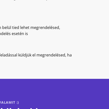
belül tied lehet megrendelésed,
delés esetén is
feladással küldjük el megrendelésed, ha
ALAMIT :)