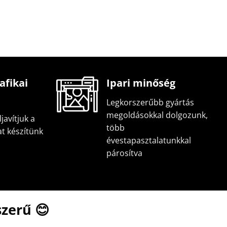
afikai
Ipari minőség
Legkorszerűbb gyártás
megoldásokkal dolgozunk,
javítjuk a
több
at készítünk
évestapasztalatunkkal
párosítva
zerű 😊