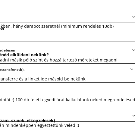
ekben, hány darabot szeretnél (minimum rendelés 10db)
le?
tnéd elküldeni nekünk?
gadni másik póló színt és hozzá tartozó méreteket megadni
transferre és a linket ide másold be nekünk.
mintát :) 100 db felett egyedi árat kalkulálunk neked megrendelése
zám, színek, elképzelések)
tán mindenképpen egyeztettünk veled :)