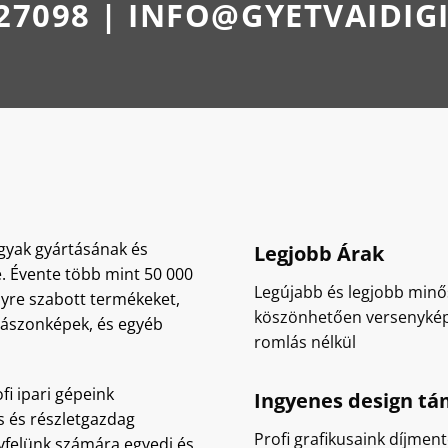
27098 | INFO@GYETVAIDIG
gyak gyártásának és
Legjobb Árak
e. Évente több mint 50 000
Legújabb és legjobb min
lyre szabott termékeket,
köszönhetően versenykép
 vászonképek, és egyéb
romlás nélkül
fi ipari gépeink
Ingyenes design t
s és részletgazdag
Profi grafikusaink díjmen
felünk számára egyedi és