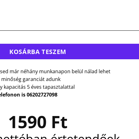
táska mennyiség
KOSÁRBA TESZEM
sed már néhány munkanapon belül nálad lehet
 minőség garanciát adunk
y kapacitás 5 éves tapasztalattal
elefonon is 06202727098
1590
Ft
nettóban értetendőek