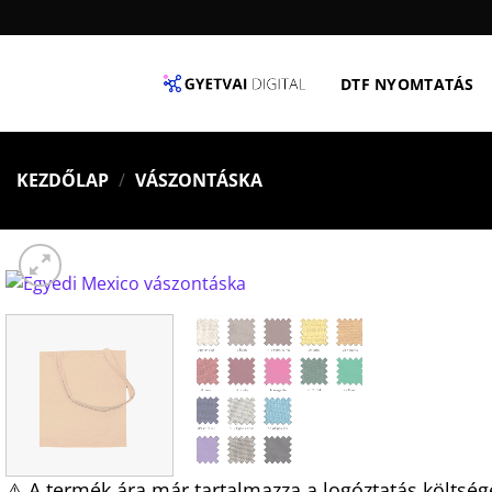
Skip
to
content
DTF NYOMTATÁS
KEZDŐLAP
/
VÁSZONTÁSKA
⚠️ A termék ára már tartalmazza a logóztatás költség