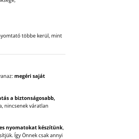
üksége,
 nyomtató többe kerül, mint
yanaz:
megéri saját
tás a biztonságosabb,
a, nincsenek váratlan
les nyomatokat készítünk
,
sítjük. Így Önnek csak annyi