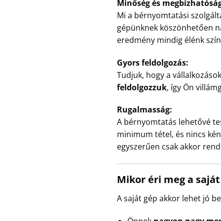
Minőség és megbízhatóság
Mi a bérnyomtatási szolgál
gépünknek köszönhetően nag
eredmény mindig élénk szín
Gyors feldolgozás:
Tudjuk, hogy a vállalkozáso
feldolgozzuk
, így Ön villám
Rugalmasság:
A bérnyomtatás lehetővé te
minimum tétel, és nincs kén
egyszerűen csak akkor rend
Mikor éri meg a sajá
A saját gép akkor lehet jó be