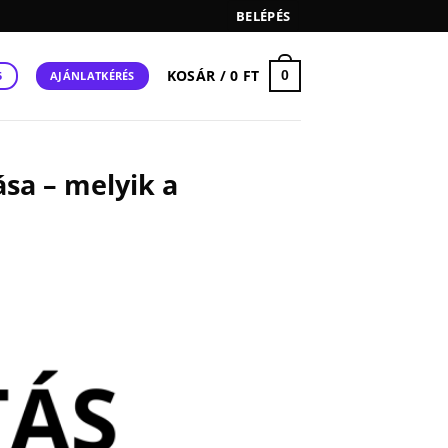
BELÉPÉS
KOSÁR /
0
FT
0
AJÁNLATKÉRÉS
5
sa – melyik a