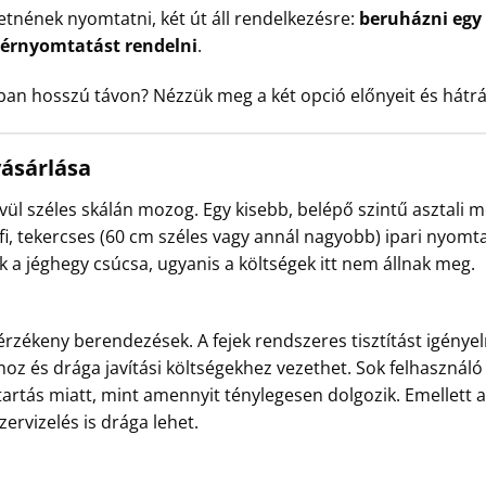
etnének nyomtatni, két út áll rendelkezésre:
beruházni egy
 bérnyomtatást rendelni
.
ban hosszú távon? Nézzük meg a két opció előnyeit és hátrá
ásárlása
l széles skálán mozog. Egy kisebb, belépő szintű asztali mod
ofi, tekercses (60 cm széles vagy annál nagyobb) ipari nyomta
k a jéghegy csúcsa, ugyanis a költségek itt nem állnak meg.
rzékeny berendezések. A fejek rendszeres tisztítást igényel
z és drága javítási költségekhez vezethet. Sok felhasználó
artás miatt, mint amennyit ténylegesen dolgozik. Emellett 
ervizelés is drága lehet.