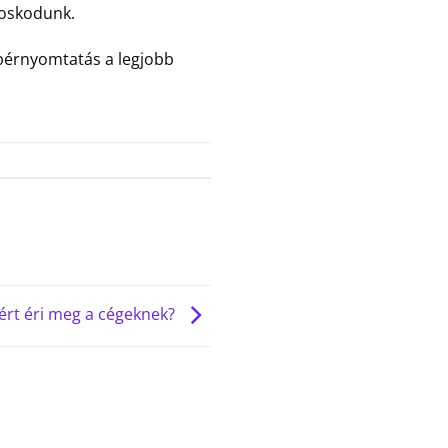
doskodunk.
 bérnyomtatás a legjobb
iért éri meg a cégeknek?