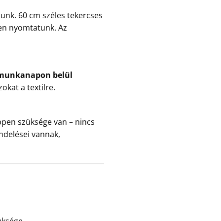
unk. 60 cm széles tekercses
zen nyomtatunk. Az
 munkanapon belül
okat a textilre.
ppen szüksége van – nincs
ndelései vannak,