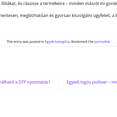
z fóliákat, és rásüsse a termékeire – minden másról mi gon
entesen, megbízhatóan és gyorsan kiszolgálni ügyfeleit, a
This entry was posted in
Egyéb kategória
. Bookmark the
permalink
.
nálható a DTF nyomtatás?
Egyedi logós pulóver – m