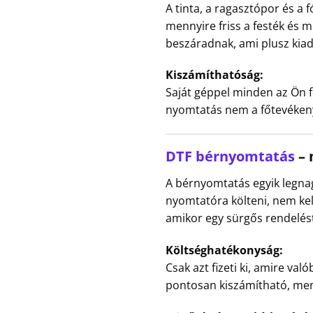
A tinta, a ragasztópor és a 
mennyire friss a festék és m
beszáradnak, ami plusz kia
Kiszámíthatóság:
Saját géppel minden az Ön fe
nyomtatás nem a főtevékeny
DTF bérnyomtatás
– 
A bérnyomtatás egyik legn
nyomtatóra költeni, nem kell
amikor egy sürgős rendelést 
Költséghatékonyság:
Csak azt fizeti ki, amire v
pontosan kiszámítható, menn