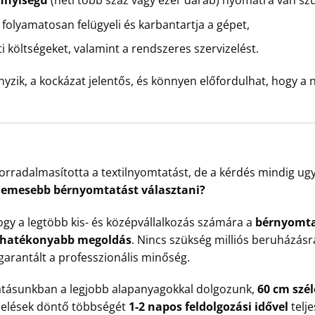
nnyiségű
(heti több száz vagy ezer darab) nyomatra van sz
folyamatosan felügyeli és karbantartja a gépet,
ti költségeket, valamint a rendszeres szervizelést.
nyzik, a kockázat jelentős, és könnyen előfordulhat, hogy a
orradalmasította a textilnyomtatást, de a kérdés mindig ug
demesebb bérnyomtatást választani?
hogy a legtöbb kis- és középvállalkozás számára a
bérnyomta
éghatékonyabb megoldás
. Nincs szükség milliós beruházásr
garantált a professzionális minőség.
atásunkban a legjobb alapanyagokkal dolgozunk,
60 cm szé
ndelések döntő többségét
1-2 napos feldolgozási idővel
telje