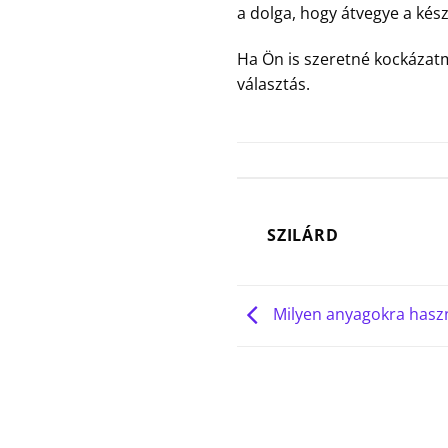
a dolga, hogy átvegye a kés
Ha Ön is szeretné kockázatm
választás.
SZILÁRD
Milyen anyagokra hasz