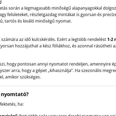
:
tatás során a legmagasabb minőségű alapanyagokkal dolgoz
y felületeket, részletgazdag mintákat is gyorsan és precí
ű, tartós és kiváló minőségű nyomat.
k számára az idő kulcskérdés. Ezért a legtöbb rendelést
1-2
gyorsan hozzájuthat a kész fóliákhoz, és azonnal rásütheti az
szi, hogy pontosan annyi nyomatot rendeljen, amennyire é
yszer arra, hogy a gépet „kihasználja”. Ha szezonális megre
el, amikor szükséges.
t nyomtató?
fektetés, ha: