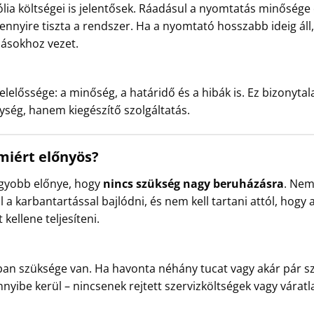
fólia költségei is jelentősek. Ráadásul a nyomtatás minősége
ennyire tiszta a rendszer. Ha a nyomtató hosszabb ideig áll
dásokhoz vezet.
lelőssége: a minőség, a határidő és a hibák is. Ez bizonytal
ség, hanem kiegészítő szolgáltatás.
miért előnyös?
agyobb előnye, hogy
nincs szükség nagy beruházásra
. Nem 
 a karbantartással bajlódni, és nem kell tartani attól, hogy 
kellene teljesíteni.
alóban szüksége van. Ha havonta néhány tucat vagy akár pár 
yibe kerül – nincsenek rejtett szervizköltségek vagy vára