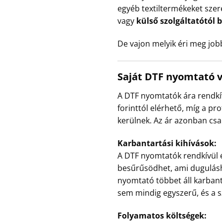
egyéb textiltermékeket szer
vagy
külső szolgáltatótól
De vajon melyik éri meg job
Saját DTF nyomtató v
A DTF nyomtatók ára rendkívü
forinttól elérhető, míg a pr
kerülnek. Az ár azonban csa
Karbantartási kihívások:
A DTF nyomtatók rendkívül é
besűrűsödhet, ami dugulásho
nyomtató többet áll karbant
sem mindig egyszerű, és a sz
Folyamatos költségek: