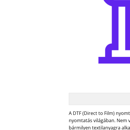
A DTF (Direct to Film) nyom
nyomtatás világában. Nem vél
bármilyen textilanyagra alk