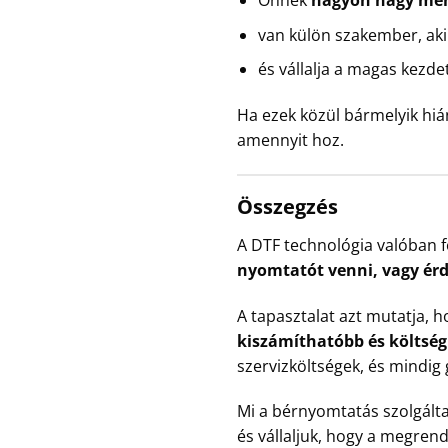
Önnek
nagyon nagy me
van külön szakember, aki 
és vállalja a magas kezde
Ha ezek közül bármelyik hiá
amennyit hoz.
Összegzés
A DTF technológia valóban f
nyomtatót venni, vagy ér
A tapasztalat azt mutatja, 
kiszámíthatóbb és költs
szervizköltségek, és mindig 
Mi a bérnyomtatás szolgált
és vállaljuk, hogy a megre