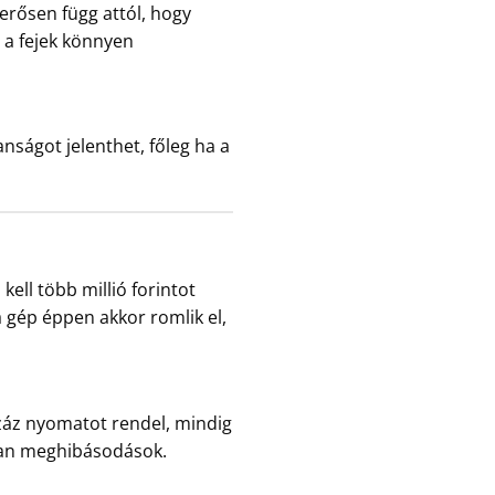
 erősen függ attól, hogy
, a fejek könnyen
anságot jelenthet, főleg ha a
kell több millió forintot
a gép éppen akkor romlik el,
száz nyomatot rendel, mindig
tlan meghibásodások.