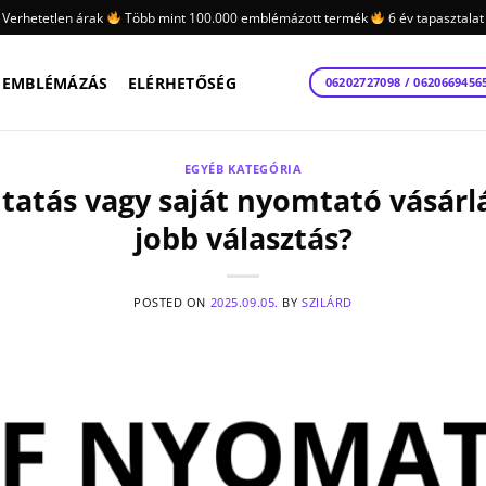
Verhetetlen árak
Több mint 100.000 emblémázott termék
6 év tapasztalat
EMBLÉMÁZÁS
ELÉRHETŐSÉG
06202727098 / 0620669456
EGYÉB KATEGÓRIA
atás vagy saját nyomtató vásárlá
jobb választás?
POSTED ON
2025.09.05.
BY
SZILÁRD