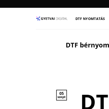
Skip
to
content
DTF NYOMTATÁS
DTF bérnyomt
05
szept