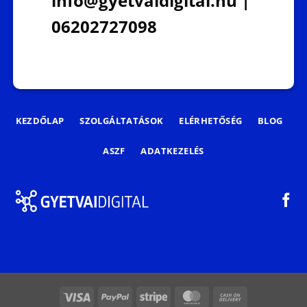
info@gyetvaidigital.hu |
06202727098
KEZDŐLAP
SZOLGÁLTATÁSOK
ELÉRHETŐSÉG
BLOG
ASZF
ADATKEZELÉS
Visa
PayPal
Stripe
MasterCard
Cash