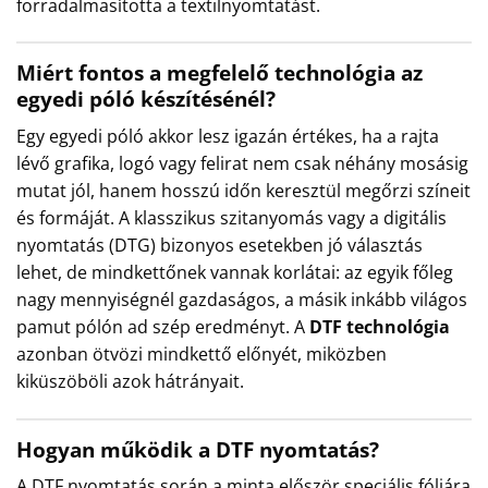
forradalmasította a textilnyomtatást.
Miért fontos a megfelelő technológia az
egyedi póló készítésénél?
Egy egyedi póló akkor lesz igazán értékes, ha a rajta
lévő grafika, logó vagy felirat nem csak néhány mosásig
mutat jól, hanem hosszú időn keresztül megőrzi színeit
és formáját. A klasszikus szitanyomás vagy a digitális
nyomtatás (DTG) bizonyos esetekben jó választás
lehet, de mindkettőnek vannak korlátai: az egyik főleg
nagy mennyiségnél gazdaságos, a másik inkább világos
pamut pólón ad szép eredményt. A
DTF technológia
azonban ötvözi mindkettő előnyét, miközben
kiküszöböli azok hátrányait.
Hogyan működik a DTF nyomtatás?
A DTF nyomtatás során a minta először speciális fóliára