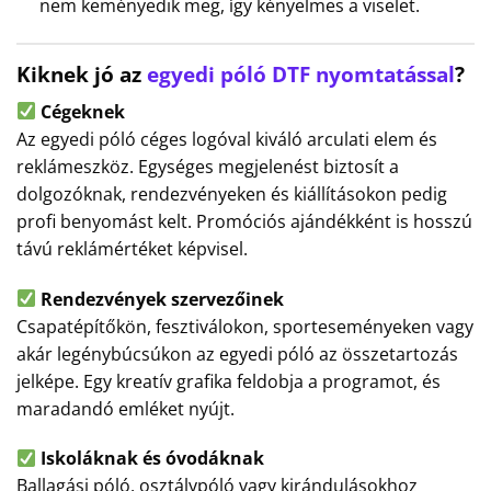
nem keményedik meg, így kényelmes a viselet.
Kiknek jó az
egyedi póló DTF nyomtatással
?
Cégeknek
Az egyedi póló céges logóval kiváló arculati elem és
reklámeszköz. Egységes megjelenést biztosít a
dolgozóknak, rendezvényeken és kiállításokon pedig
profi benyomást kelt. Promóciós ajándékként is hosszú
távú reklámértéket képvisel.
Rendezvények szervezőinek
Csapatépítőkön, fesztiválokon, sporteseményeken vagy
akár legénybúcsúkon az egyedi póló az összetartozás
jelképe. Egy kreatív grafika feldobja a programot, és
maradandó emléket nyújt.
Iskoláknak és óvodáknak
Ballagási póló, osztálypóló vagy kirándulásokhoz