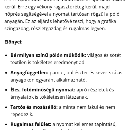
kerül. Erre egy vékony ragasztóréteg kerül, majd
hőprés segítségével a nyomat tartósan rögzül a póló
anyagán. Ez az eljárás lehetővé teszi, hogy a grafika
színgazdag, részletgazdag és rugalmas legyen.
Előnyei:
Bármilyen színű pólón működik:
világos és sötét
textilen is tökéletes eredményt ad.
Anyagfüggetlen:
pamut, poliészter és kevertszálas
anyagokon egyaránt alkalmazható.
Éles, fotóminőségű nyomat:
apró részletek és
árnyalatok is tökéletesen látszanak.
Tartós és mosásálló:
a minta nem fakul és nem
repedezik.
Rugalmas felület:
a nyomat kellemes tapintású,