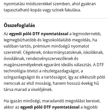
nyomtatási módszerekkel szemben, ahol gyakran
tapasztalható kopás vagy színek fakulása.
Összefoglalás
Az
egyedi póló DTF nyomtatással
a legmodernebb,
legmegbízhatóbb és legsokoldalúbb megoldás, ha
valóban tartós, prémium minőségű nyomatot
szeretnél. Cégeknek, önkormányzatoknak, iskoláknak,
óvodáknak, rendezvényszervezőknek és
magánszemélyeknek egyaránt ideális választás. A DTF
technológia ötvözi a részletgazdagságot, a
színgazdagságot és a tartósságot, így az elkészült póló
nemcsak az első mosásig, hanem hosszú évekig hű
társa marad a viselőjének.
Ha igazán minőségi, maradandó megoldást keresel,
akkor az
egyedi póló DTF nyomtatással
a legjobb