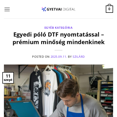
Skip
to
0
content
EGYÉB KATEGÓRIA
Egyedi póló DTF nyomtatással –
prémium minőség mindenkinek
POSTED ON
2025.09.11.
BY
SZILÁRD
11
szept