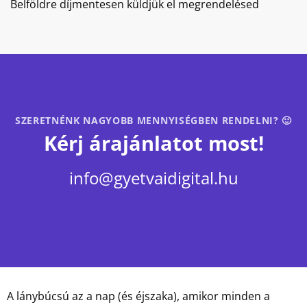
Belföldre díjmentesen küldjük el megrendelésed
SZERETNÉNK NAGYOBB MENNYISÉGBEN RENDELNI? 🙂
Kérj árajánlatot most!
info@gyetvaidigital.hu
A lánybúcsú az a nap (és éjszaka), amikor minden a