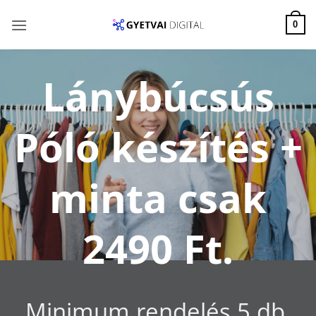
Skip
to
0
content
Lánybúcsús
Póló készítés +
minta csak
2490 Ft.
Minimum rendelés 5 db,