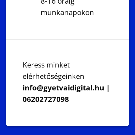
8-16 óráig
munkanapokon
Keress minket
elérhetőségeinken
info@gyetvaidigital.hu |
06202727098