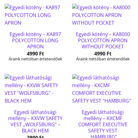
Egyedi kötény – KA897
Egyedi kötény – KA8000
POLYCOTTON LONG
POLYCOTTON APRON
APRON
WITHOUT POCKET
4990
Ft
4990
Ft
Áraink nettóban értetendőek
Áraink nettóban értetendőek
Egyedi láthatósági
Egyedi láthatósági
mellény – KXVW SAFETY
mellény – KXCMF
VEST „WOLFSBURG” –
COMFORT EXECUTIVE
BLACK HEM
SAFETY VEST
„HAMBURG”
2890
Ft