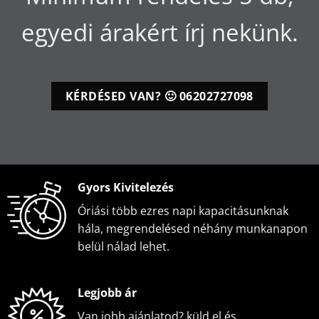
egyedi árakért írj nekünk.
KÉRDÉSED VAN? 🙂 06202727098
Gyors Kivitelezés
Óriási több ezres napi kapacitásunknak
hála, megrendelésed néhány munkanapon
belül nálad lehet.
Legjobb ár
Van jobb ajánlatod? küld el és