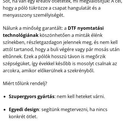
Sőt, ha van egy kreatív ötletetek, mi megvalósítjuk! A cél,
hogy a póló tükrözze a csapat hangulatát és a
menyasszony személyiségét.
Nálunk a minőség garantált: a
DTF nyomtatási
technológiának
köszönhetően a minták élénk
színekben, részletgazdagon jelennek meg, és nem kell
attól tartanod, hogy a buli végére vagy pár mosás után
eltűnnek. Ezek a pólók hosszú távon is megőrzik
szépségüket, így évekkel később is mosolyt csalnak az
arcokra, amikor előkerülnek a szekrényből.
Miért tőlünk rendelj?
Szupergyors gyártás
: nem kell heteket várni.
Egyedi design
: segítünk megtervezni, ha nincs
konkrét ötlet.