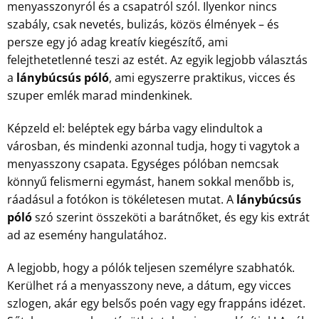
menyasszonyról és a csapatról szól. Ilyenkor nincs
szabály, csak nevetés, bulizás, közös élmények – és
persze egy jó adag kreatív kiegészítő, ami
felejthetetlenné teszi az estét. Az egyik legjobb választás
a
lánybúcsús póló
, ami egyszerre praktikus, vicces és
szuper emlék marad mindenkinek.
Képzeld el: beléptek egy bárba vagy elindultok a
városban, és mindenki azonnal tudja, hogy ti vagytok a
menyasszony csapata. Egységes pólóban nemcsak
könnyű felismerni egymást, hanem sokkal menőbb is,
ráadásul a fotókon is tökéletesen mutat. A
lánybúcsús
póló
szó szerint összeköti a barátnőket, és egy kis extrát
ad az esemény hangulatához.
A legjobb, hogy a pólók teljesen személyre szabhatók.
Kerülhet rá a menyasszony neve, a dátum, egy vicces
szlogen, akár egy belsős poén vagy egy frappáns idézet.