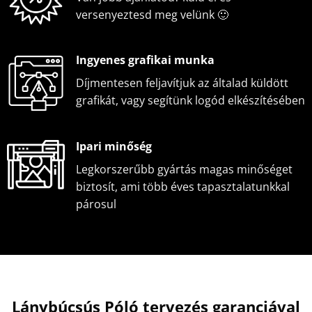
versenyeztesd meg velünk 🙂
Ingyenes grafikai munka
Díjmentesen feljavítjuk az általad küldött
grafikát, vagy segítünk logód elkészítésében
Ipari minőség
Legkorszerűbb gyártás magas minőséget
biztosít, ami több éves tapasztalatunkkal
párosul
Lánybúcsús Póló tervezés garanciával