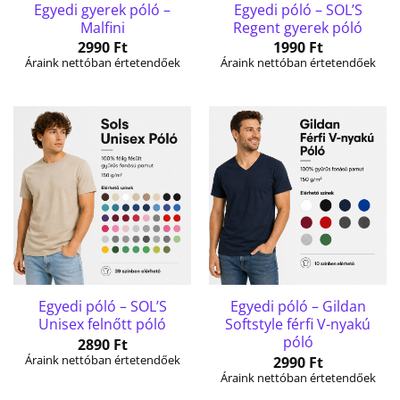
Egyedi gyerek póló –
Egyedi póló – SOL’S
Malfini
Regent gyerek póló
2990
Ft
1990
Ft
Áraink nettóban értetendőek
Áraink nettóban értetendőek
Egyedi póló – SOL’S
Egyedi póló – Gildan
Unisex felnőtt póló
Softstyle férfi V-nyakú
póló
2890
Ft
Áraink nettóban értetendőek
2990
Ft
Áraink nettóban értetendőek