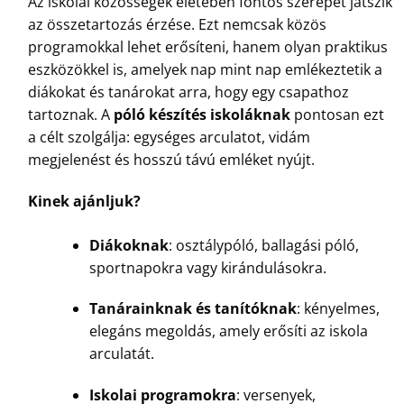
Az iskolai közösségek életében fontos szerepet játszik
az összetartozás érzése. Ezt nemcsak közös
programokkal lehet erősíteni, hanem olyan praktikus
eszközökkel is, amelyek nap mint nap emlékeztetik a
diákokat és tanárokat arra, hogy egy csapathoz
tartoznak. A
póló készítés iskoláknak
pontosan ezt
a célt szolgálja: egységes arculatot, vidám
megjelenést és hosszú távú emléket nyújt.
Kinek ajánljuk?
Diákoknak
: osztálypóló, ballagási póló,
sportnapokra vagy kirándulásokra.
Tanárainknak és tanítóknak
: kényelmes,
elegáns megoldás, amely erősíti az iskola
arculatát.
Iskolai programokra
: versenyek,