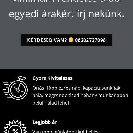
egyedi árakért írj nekünk.
KÉRDÉSED VAN?
06202727098
Gyors Kivitelezés
Óriási több ezres napi kapacitásunknak
hála, megrendelésed néhány munkanapon
belül nálad lehet.
Legjobb ár
Van jobb ajánlatod? küld el és