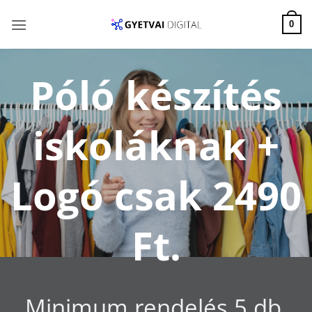
Skip
to
0
content
Póló készítés
iskoláknak +
Logó csak 2490
Ft.
Minimum rendelés 5 db,