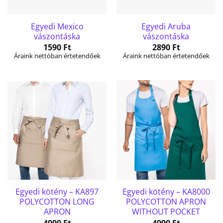
Egyedi Mexico
Egyedi Aruba
vászontáska
vászontáska
1590
Ft
2890
Ft
Áraink nettóban értetendőek
Áraink nettóban értetendőek
Egyedi kötény – KA897
Egyedi kötény – KA8000
POLYCOTTON LONG
POLYCOTTON APRON
APRON
WITHOUT POCKET
4990
Ft
4990
Ft