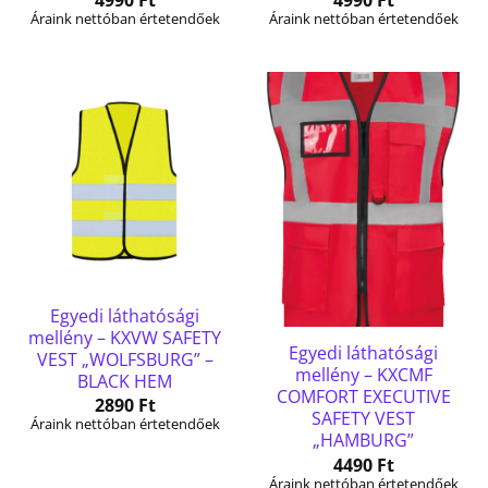
Áraink nettóban értetendőek
Áraink nettóban értetendőek
Egyedi láthatósági
mellény – KXVW SAFETY
Egyedi láthatósági
VEST „WOLFSBURG” –
mellény – KXCMF
BLACK HEM
COMFORT EXECUTIVE
2890
Ft
SAFETY VEST
Áraink nettóban értetendőek
„HAMBURG”
4490
Ft
Áraink nettóban értetendőek