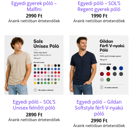
Egyedi gyerek póló –
Egyedi póló – SOL’S
Malfini
Regent gyerek póló
2990
Ft
1990
Ft
Áraink nettóban értetendőek
Áraink nettóban értetendőek
Egyedi póló – SOL’S
Egyedi póló – Gildan
Unisex felnőtt póló
Softstyle férfi V-nyakú
póló
2890
Ft
Áraink nettóban értetendőek
2990
Ft
Áraink nettóban értetendőek