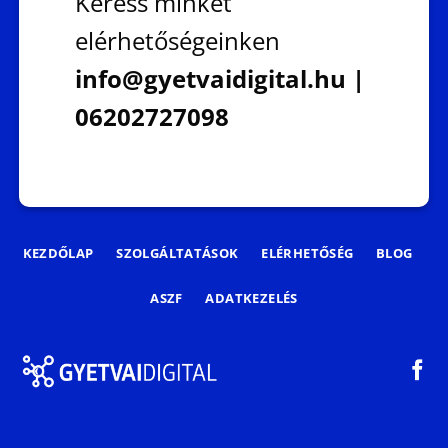
Keress minket
elérhetőségeinken
info@gyetvaidigital.hu |
06202727098
KEZDŐLAP
SZOLGÁLTATÁSOK
ELÉRHETŐSÉG
BLOG
ASZF
ADATKEZELÉS